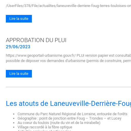
/UserFiles/378/File/actualites/laneuveville-derriere-foug-terres-touloises-
Lire la suite
APPROBATION DU PLUI
29/06/2023
https://www.geoportail-urbanisme.gouv.fr/ PLUi version papier est consulta
possible de déposer vos demandes d'urbanisme (permis de construire, permis
Lire la suite
Les atouts de Laneuveville-Derrière-Fou
Commune du Parc Naturel Régional de Lorraine, entourée de forêts
Géographie : point de jonction entre Foug – Trondes – et Lucey
Au coeur du toulois (route du vin et de la mirabelle)
Village raccordé à la fibre optique