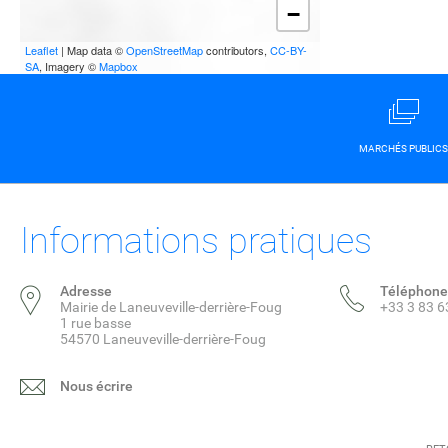
−
Leaflet
| Map data ©
OpenStreetMap
contributors,
CC-BY-
SA
, Imagery ©
Mapbox
MARCHÉS PUBLICS
Informations pratiques
Adresse
Téléphone
Mairie de Laneuveville-derrière-Foug
+33 3 83 6
1 rue basse
54570 Laneuveville-derrière-Foug
Nous écrire