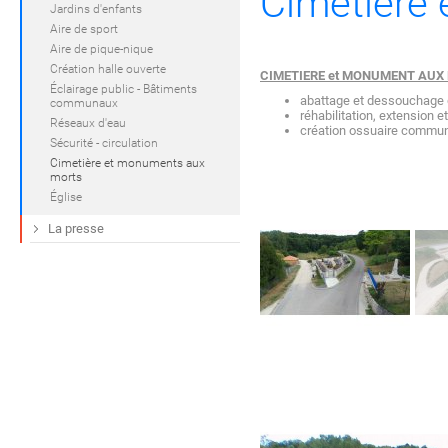
Cimetière
Jardins d'enfants
Aire de sport
Aire de pique-nique
Création halle ouverte
CIMETIERE et MONUMENT AUX
Éclairage public - Bâtiments
abattage et dessouchage d
communaux
réhabilitation, extension
Réseaux d'eau
création ossuaire communa
Sécurité - circulation
Cimetière et monuments aux
morts
Église
La presse