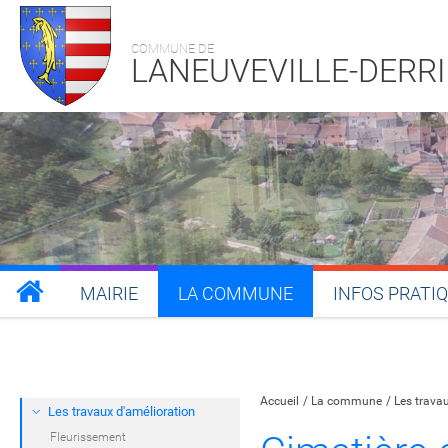
COMMUNE DE
LANEUVEVILLE-DERR
MAIRIE
LA COMMUNE
INFOS PRATI
Partager sur Facebook
Partager sur Twitt
Partager s
Par
Accueil
La commune
Les trava
Les travaux d'amélioration
Fleurissement