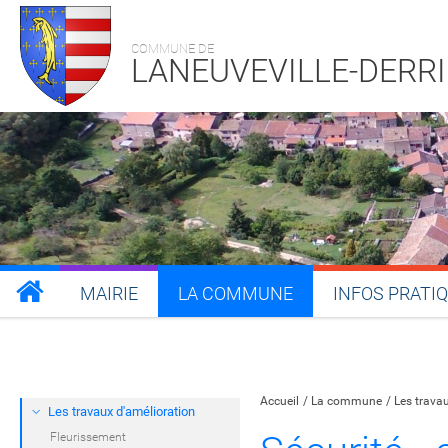
COMMUNE DE
LANEUVEVILLE-DERR
MAIRIE
LA COMMUNE
INFOS PRATI
Partager sur Facebook
Partager sur Twitt
Partager s
Par
Accueil
La commune
Les trava
Les travaux d'amélioration
Fleurissement