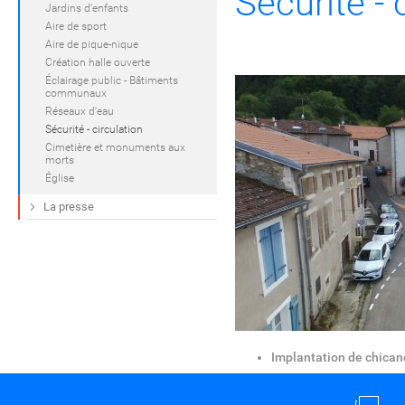
Sécurité - 
Jardins d'enfants
Aire de sport
Aire de pique-nique
Création halle ouverte
Éclairage public - Bâtiments
communaux
Réseaux d'eau
Sécurité - circulation
Cimetière et monuments aux
morts
Église
La presse
Implantation de chica