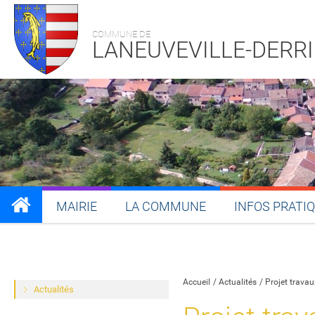
COMMUNE DE
LANEUVEVILLE-DERR
MAIRIE
LA COMMUNE
INFOS PRATI
Partager sur Facebook
Partager sur Twitt
Partager s
Par
Accueil
Actualités
Projet travau
Actualités